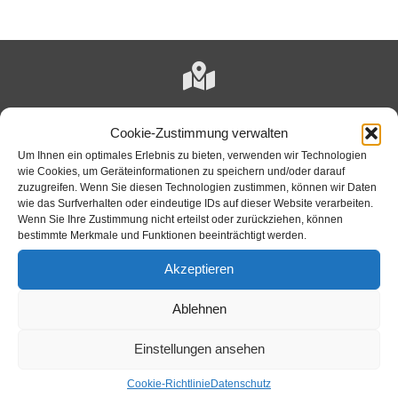
Verwaltungsgemeinschaft Unterneukirchen
Cookie-Zustimmung verwalten
Rathausplatz 11
Um Ihnen ein optimales Erlebnis zu bieten, verwenden wir Technologien
84579 Unterneukirchen
wie Cookies, um Geräteinformationen zu speichern und/oder darauf
zuzugreifen. Wenn Sie diesen Technologien zustimmen, können wir Daten
wie das Surfverhalten oder eindeutige IDs auf dieser Website verarbeiten.
Wenn Sie Ihre Zustimmung nicht erteilst oder zurückziehen, können
bestimmte Merkmale und Funktionen beeinträchtigt werden.
+49 (0)8634-9882-0
Akzeptieren
Ablehnen
Ansprechpartner
Einstellungen ansehen
Cookie-Richtlinie
Datenschutz