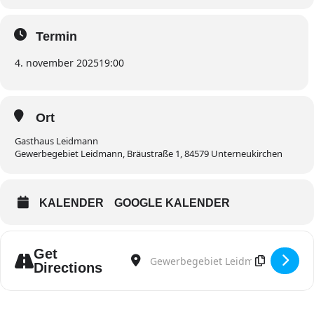
Termin
4. november 2025
19:00
Ort
Gasthaus Leidmann
Gewerbegebiet Leidmann, Bräustraße 1, 84579 Unterneukirchen
KALENDER
GOOGLE KALENDER
Get
Address - Bürgerversammlung [SpyQXmxS
Destination Address - Bürgerversam
Directions