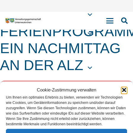
CSU:
FERIENPROGRAM
EIN NACHMITTAG
AN DER ALZ
03
CSU: FERIENPROGRAMM EIN
Cookie-Zustimmung verwalten
NACHMITTAG AN DER ALZ
Um Ihnen ein optimales Erlebnis zu bieten, verwenden wir Technologien
SEP
wie Cookies, um Geräteinformationen zu speichern und/oder darauf
zuzugreifen. Wenn Sie diesen Technologien zustimmen, können wir Daten
wie das Surfverhalten oder eindeutige IDs auf dieser Website verarbeiten.
Wenn Sie Ihre Zustimmung nicht erteilst oder zurückziehen, können
Termin
bestimmte Merkmale und Funktionen beeinträchtigt werden.
3. september 2023
14:00
-
17:00