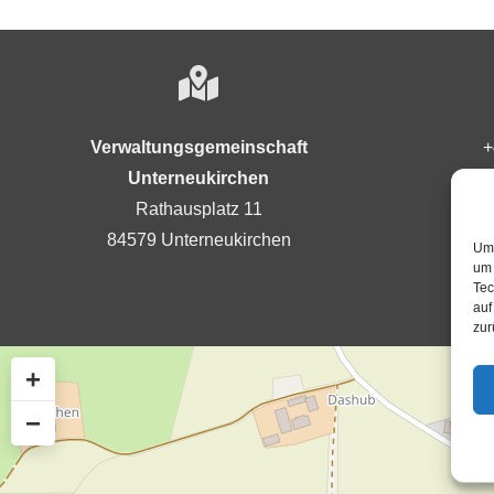
Verwaltungsgemeinschaft
+
Unterneukirchen
Rathausplatz 11
84579 Unterneukirchen
Um 
um 
Tec
auf
zur
+
−