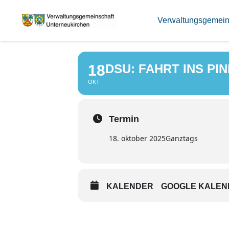
DSU: FAHRT 
Verwaltungsgemein
18
DSU: FAHRT INS PI
OKT
Termin
18. oktober 2025
Ganztags
KALENDER
GOOGLE KALEN