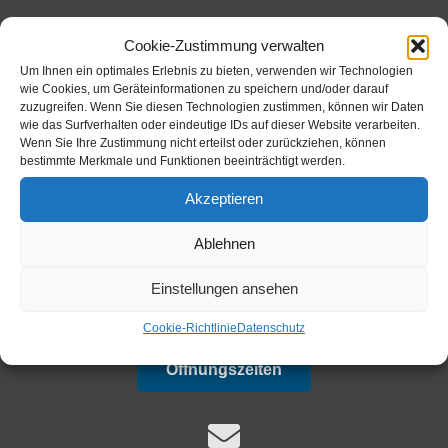
Cookie-Zustimmung verwalten
Um Ihnen ein optimales Erlebnis zu bieten, verwenden wir Technologien
+49 (0)8634-9882-0
wie Cookies, um Geräteinformationen zu speichern und/oder darauf
zuzugreifen. Wenn Sie diesen Technologien zustimmen, können wir Daten
wie das Surfverhalten oder eindeutige IDs auf dieser Website verarbeiten.
Wenn Sie Ihre Zustimmung nicht erteilst oder zurückziehen, können
bestimmte Merkmale und Funktionen beeinträchtigt werden.
Ansprechpartner
Akzeptieren
Ablehnen
+49 (0)8634-9882-22
Einstellungen ansehen
Cookie-Richtlinie
Datenschutz
Öffnungszeiten