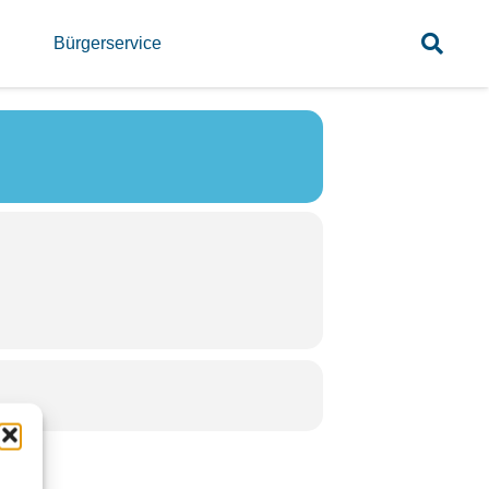
TING
l
Bürgerservice