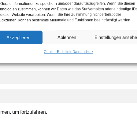
Geräteinformationen zu speichern und/oder darauf zuzugreifen. Wenn Sie diesen
hnologien zustimmen, können wir Daten wie das Surfverhalten oder eindeutige ID
 dieser Website verarbeiten. Wenn Sie Ihre Zustimmung nicht erteilst oder
icht.
Erforderliche Felder sind mit
*
markiert
ückziehen, können bestimmte Merkmale und Funktionen beeinträchtigt werden.
Akzeptieren
Ablehnen
Einstellungen anseh
Cookie-Richtlinie
Datenschutz
en, um fortzufahren.