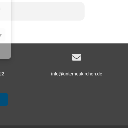
s
en
22
info@unterneukirchen.de