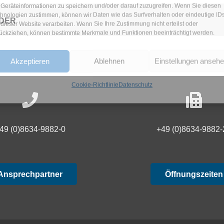
Geräteinformationen zu speichern und/oder darauf zuzugreifen. Wenn Sie diesen
hnologien zustimmen, können wir Daten wie das Surfverhalten oder eindeutige ID
DER
 dieser Website verarbeiten. Wenn Sie Ihre Zustimmung nicht erteilst oder
ückziehen, können bestimmte Merkmale und Funktionen beeinträchtigt werden.
Akzeptieren
Ablehnen
Einstellungen anseh
Cookie-Richtlinie
Datenschutz
49 (0)8634-9882-0
+49 (0)8634-9882-
Ansprechpartner
Öffnungszeiten