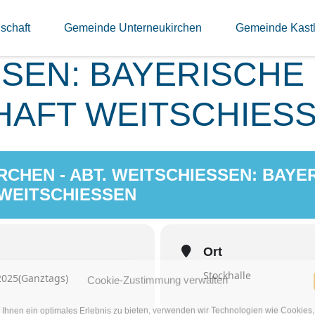
EUKIRCHEN - ABT.
schaft
Gemeinde Unterneukirchen
Gemeinde Kast
SEN: BAYERISCHE M
AFT WEITSCHIES
CHEN - ABT. WEITSCHIESSEN: BAYERI
EITSCHIESSEN
Ort
Stockhalle
2025
(Ganztags)
Cookie-Zustimmung verwalten
Ihnen ein optimales Erlebnis zu bieten, verwenden wir Technologien wie Cookies,