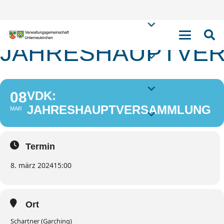
VDK:
JAHRESHAUPTVE
08
VDK:
JAHRESHAUPTVERSAMMLUNG
MAR
Termin
8. märz 2024
15:00
Ort
Schartner (Garching)