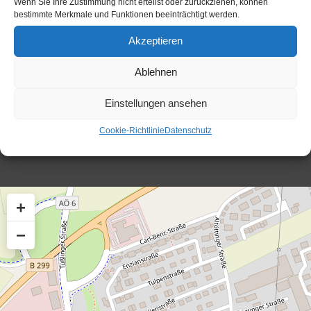
Wenn Sie Ihre Zustimmung nicht erteilst oder zurückziehen, können
+49 (0)8634-9882-22
bestimmte Merkmale und Funktionen beeinträchtigt werden.
Akzeptieren
Öffnungszeiten
Ablehnen
Einstellungen ansehen
Cookie-Richtlinie
Datenschutz
info@unterneukirchen.de
+
−