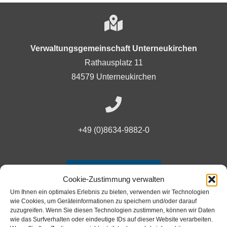
Verwaltungsgemeinschaft Unterneukirchen
Rathausplatz 11
84579 Unterneukirchen
+49 (0)8634-9882-0
Ansprechpartner
Cookie-Zustimmung verwalten
Um Ihnen ein optimales Erlebnis zu bieten, verwenden wir Technologien
wie Cookies, um Geräteinformationen zu speichern und/oder darauf
zuzugreifen. Wenn Sie diesen Technologien zustimmen, können wir Daten
wie das Surfverhalten oder eindeutige IDs auf dieser Website verarbeiten.