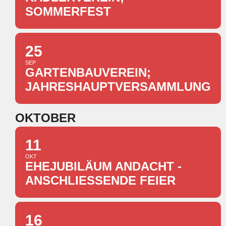
SOMMERFEST
25
SEP
GARTENBAUVEREIN;
JAHRESHAUPTVERSAMMLUNG
OKTOBER
11
OKT
EHEJUBILÄUM ANDACHT -
ANSCHLIESSENDE FEIER
16