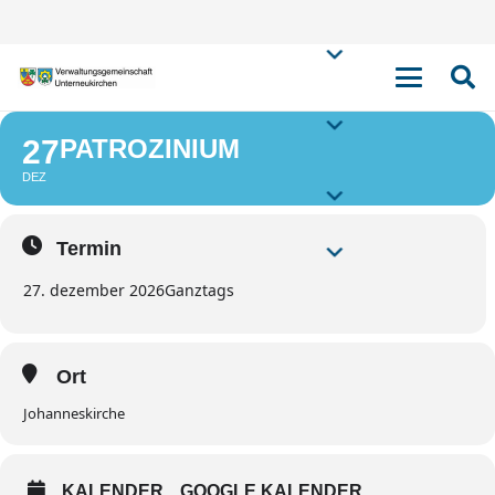
PATROZINIUM
27
PATROZINIUM
DEZ
Termin
27. dezember 2026
Ganztags
Ort
Johanneskirche
KALENDER
GOOGLE KALENDER