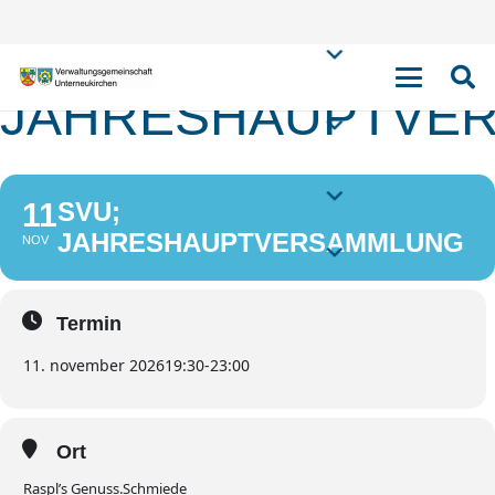
SVU;
JAHRESHAUPTVE
11
SVU;
JAHRESHAUPTVERSAMMLUNG
NOV
Termin
11. november 2026
19:30
-
23:00
Ort
Raspl’s Genuss.Schmiede