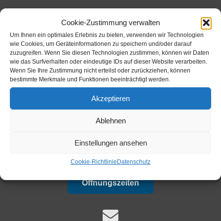
Cookie-Zustimmung verwalten
Um Ihnen ein optimales Erlebnis zu bieten, verwenden wir Technologien
+49 (0)8634-9882-0
wie Cookies, um Geräteinformationen zu speichern und/oder darauf
zuzugreifen. Wenn Sie diesen Technologien zustimmen, können wir Daten
wie das Surfverhalten oder eindeutige IDs auf dieser Website verarbeiten.
Wenn Sie Ihre Zustimmung nicht erteilst oder zurückziehen, können
bestimmte Merkmale und Funktionen beeinträchtigt werden.
Ansprechpartner
Akzeptieren
Ablehnen
+49 (0)8634-9882-22
Einstellungen ansehen
Cookie-Richtlinie
Datenschutz
Öffnungszeiten